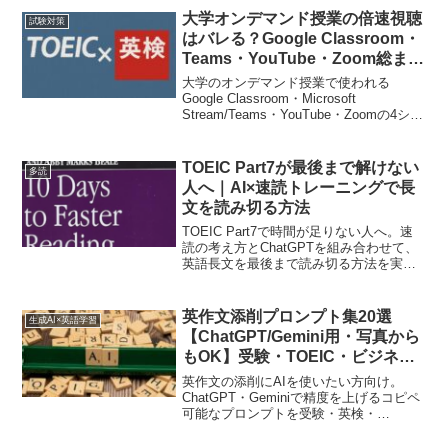
大学オンデマンド授業の倍速視聴
試験対策
はバレる？Google Classroom・
Teams・YouTube・Zoom総まと
め【2026年最新】
大学のオンデマンド授業で使われる
Google Classroom・Microsoft
Stream/Teams・YouTube・Zoomの4シス
テムについて、倍速視聴が先生にバレる
かどうかを比較。各システムで実際に記
録される視聴データの違いを公式ドキュ
TOEIC Part7が最後まで解けない
多読
メントをもとに解説します。
人へ｜AI×速読トレーニングで長
文を読み切る方法
TOEIC Part7で時間が足りない人へ。速
読の考え方とChatGPTを組み合わせて、
英語長文を最後まで読み切る方法を実体
験ベースで解説します。
英作文添削プロンプト集20選
生成AI×英語学習
【ChatGPT/Gemini用・写真から
もOK】受験・TOEIC・ビジネス
別コピペで使える
英作文の添削にAIを使いたい方向け。
ChatGPT・Geminiで精度を上げるコピペ
可能なプロンプトを受験・英検・
TOEIC・ビジネス・日記別に20選まとめ
ました。写真からの添削方法も解説。