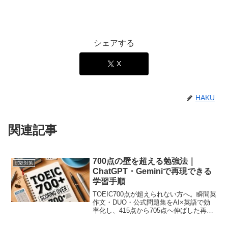
シェアする
X
HAKU
関連記事
700点の壁を超える勉強法｜
試験対策
ChatGPT・Geminiで再現できる
学習手順
TOEIC700点が超えられない方へ。瞬間英
作文・DUO・公式問題集をAI×英語で効
率化し、415点から705点へ伸ばした再現
性の高い勉強法を解説します。