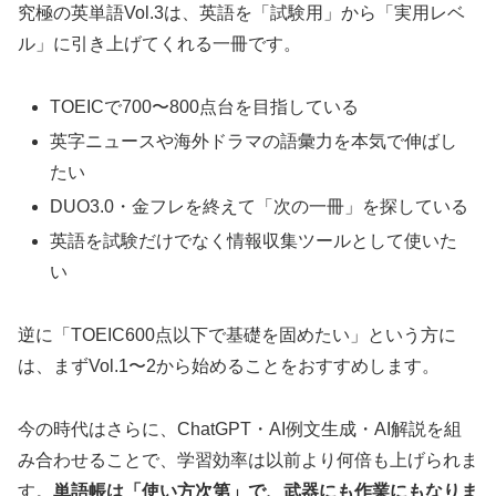
究極の英単語Vol.3は、英語を「試験用」から「実用レベ
ル」に引き上げてくれる一冊です。
TOEICで700〜800点台を目指している
英字ニュースや海外ドラマの語彙力を本気で伸ばし
たい
DUO3.0・金フレを終えて「次の一冊」を探している
英語を試験だけでなく情報収集ツールとして使いた
い
逆に「TOEIC600点以下で基礎を固めたい」という方に
は、まずVol.1〜2から始めることをおすすめします。
今の時代はさらに、ChatGPT・AI例文生成・AI解説を組
み合わせることで、学習効率は以前より何倍も上げられま
す。
単語帳は「使い方次第」で、武器にも作業にもなりま