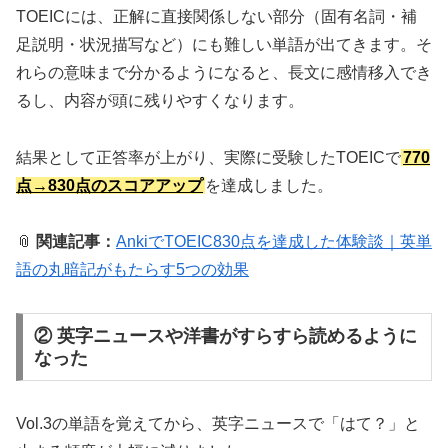
TOEICには、正解に直接関係しない部分（固有名詞・補
足説明・状況描写など）にも難しい単語が出てきます。そ
れらの意味まで分かるようになると、長文に感情移入でき
るし、内容が頭に残りやすくなります。
結果として正答率が上がり、実際に受験したTOEICで
770
点→830点のスコアアップ
を達成しました。
📎
関連記事：
AnkiでTOEIC830点を達成した体験談｜英単
語の丸暗記がもたらす5つの効果
② 英字ニュースや洋書がすらすら読めるように
なった
Vol.3の単語を覚えてから、英字ニュースで「はて？」と