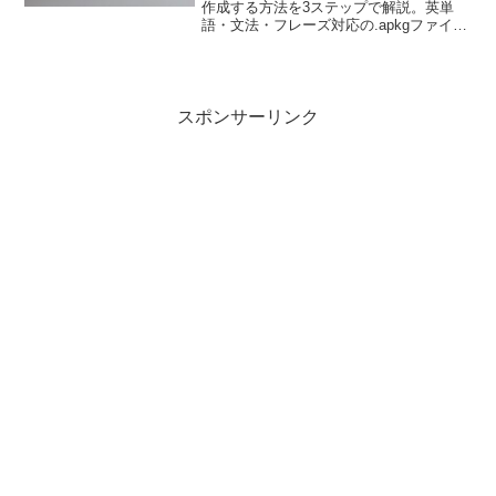
作成する方法を3ステップで解説。英単
語・文法・フレーズ対応の.apkgファイル
を10分で生成。実際のプロンプト例・イ
ンポート手順つき。
スポンサーリンク