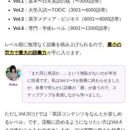
Vol.1
：基本〜日常英語の核（〜3000語帯）
Vol.2
：大学入試〜TOEIC（3001〜6000語帯）
Vol.3
：英字メディア・ビジネス（6001〜9000語帯）
Vol.4
：専門・学術レベル（9001〜12000語帯）
レベル順に無理なく語彙を積み上げられるので、
最小の
労力で最大の語彙力
が手に入ります。
「また同じ単語か…」という無駄がないのが本当
に快適です。私はVol.1〜3を順番に終わらせました
Haku
が、各冊で明らかに語彙の「層」が違うので、ス
テップアップを実感しながら学べました。
ただしVol.3だけでは「英語コンテンツをなんとか楽しめ
るレベル」です。流暢に読めるようになりたい方はVol.4