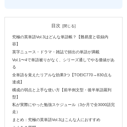
目次
究極の英単語Vol.3はどんな単語帳？【難易度と収録内
容】
英字ニュース・ドラマ・雑誌で頻出の単語が満載
Vol.1〜4で単語被りがなく、シリーズ通しでやる価値があ
る
全単語を覚えたリアルな効果3つ【TOEIC770→830点も
達成】
構成の弱点と上手な使い方【前半例文型・後半単語羅列
型】
私が実際にやった勉強スケジュール（3か月で全3000語完
走）
まとめ：究極の英単語Vol.3はこんな人におすすめ