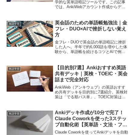
学的な英単語暗記ツールです。この記事
では、AnkiWebアカウント作成からデッ
キ作成・iPhone版AnkiMobileの設定・復
習のコツ・ChatGPTやClaudeを使った自
動カード生成まで、初心者がつまずかな
英会話のための単語帳勉強法｜金
単語学習
い7ステップを徹底解説します。
フレ・DUO×AIで挫折しない覚え
方
金フレ・DUOで英会話の単語暗記に挫折
した人へ。半年で約6,000語を増やした体
験から、単語帳を続けるコツとAIで例文
を量産する方法を解説します。
【目的別7選】Ankiおすすめ英語
単語学習
共有デッキ｜英検・TOEIC・英会
話まで完全対応
AnkiWeb（アンキウェブ）の英語おすす
め共有デッキを目的別に7選紹介。英検対
策は「でる順パス単」、TOEIC対策は
「金のフレーズ」、英会話は「瞬間英作
文」など、無料でダウンロードできる定
番デッキのIDと特徴を徹底解説します。
Ankiデッキ作成が10分で完了！
単語学習
Claude Coworkを使った3ステッ
プ自動化術【英単語・文法・フレ
ーズ対応】
Claude Coworkを使ってAnkiデッキを自動