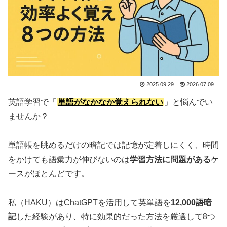
2025.09.29
2026.07.09
英語学習で「
単語がなかなか覚えられない
」と悩んでい
ませんか？
単語帳を眺めるだけの暗記では記憶が定着しにくく、時間
をかけても語彙力が伸びないのは
学習方法に問題がある
ケ
ースがほとんどです。
私（HAKU）はChatGPTを活用して英単語を
12,000語暗
記
した経験があり、特に効果的だった方法を厳選して8つ