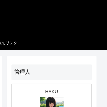
立ちリンク
管理人
HAKU