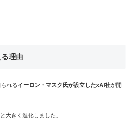
える理由
知られる
イーロン・マスク氏が設立したxAI社
が開
3」へと大きく進化しました。