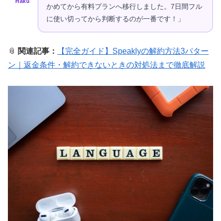
Haku
かめてから有料プランへ移行しました。7日間フル
に使い切ってから判断するのが一番です！」
📎
関連記事：
【完全ガイド】Speaklyの解約方法3パター
ン｜返金条件・解約できないときの対処法まで徹底解説